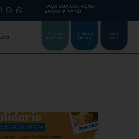
FAÇA SUA COTAÇÃO
ASSOCIE-SE JÁ!
Área do
2ª Via de
Ação
LOG
···
Associado
Boleto
Social