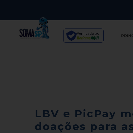
Verificada por
PRIN
LBV e PicPay m
doações para as