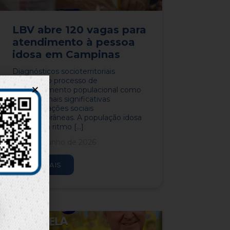
LBV abre 120 vagas para
atendimento à pessoa
idosa em Campinas
Diagnósticos socioterritoriais
apontam o processo de
envelhecimento populacional como
uma das mais significativas
transformações sociais
contemporâneas. A população idosa
cresce em ritmo [...]
16 de junho de 2026
LEIA MAIS