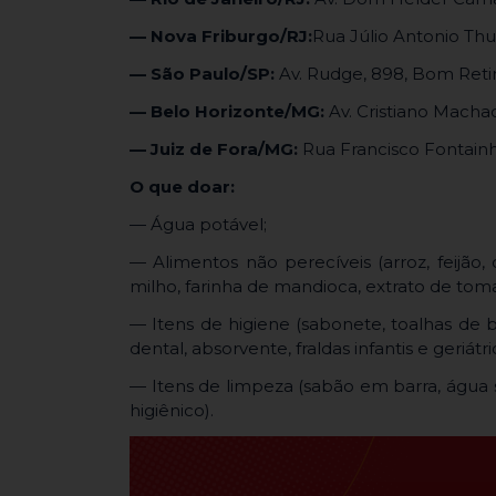
— Nova Friburgo/RJ
:
Rua Júlio Antonio Thurl
— São Paulo/SP:
Av. Rudge, 898, Bom Retiro
— Belo Horizonte/MG:
Av. Cristiano Machado
— Juiz de Fora/MG:
Rua Francisco Fontainha
O que doar:
— Água potável;
— Alimentos não perecíveis (arroz, feijão, 
milho, farinha de mandioca, extrato de toma
— Itens de higiene (sabonete, toalhas de 
dental, absorvente, fraldas infantis e geriátri
— Itens de limpeza (sabão em barra, água s
higiênico).