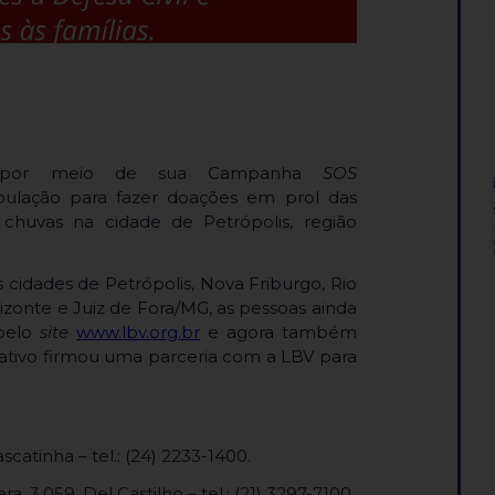
) por meio de sua Campanha
SOS
ulação para fazer doações em prol das
s chuvas na cidade de Petrópolis, região
cidades de Petrópolis, Nova Friburgo, Rio
zonte e Juiz de Fora/MG, as pessoas ainda
 pelo
site
www.lbv.org.br
e agora também
cativo firmou uma parceria com a LBV para
ascatinha – tel.: (24) 2233-1400.
 3.059, Del Castilho – tel.: (21) 3297-7100.