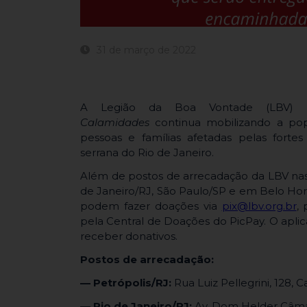
31 de março de 2022
A Legião da Boa Vontade (LBV
Calamidades
continua mobilizando a pop
pessoas e famílias afetadas pelas forte
serrana do Rio de Janeiro.
Além de postos de arrecadação da LBV nas 
de Janeiro/RJ, São Paulo/SP e em Belo Hori
podem fazer doações via
pix@lbv.org.br
,
pela Central de Doações do PicPay. O apli
receber donativos.
Postos de arrecadação:
— Petrópolis/RJ:
Rua Luiz Pellegrini, 128, C
— Rio de Janeiro/RJ:
Av. Dom Helder Câmara,