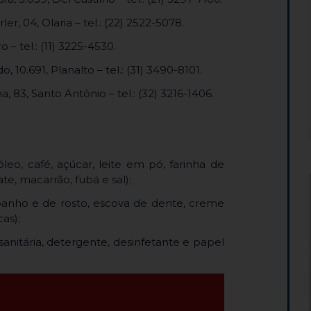
er, 04, Olaria – tel.: (22) 2522-5078.
 – tel.: (11) 3225-4530.
, 10.691, Planalto – tel.: (31) 3490-8101.
, 83, Santo Antônio – tel.: (32) 3216-1406.
óleo, café, açúcar, leite em pó, farinha de
te, macarrão, fubá e sal);
banho e de rosto, escova de dente, creme
cas);
anitária, detergente, desinfetante e papel