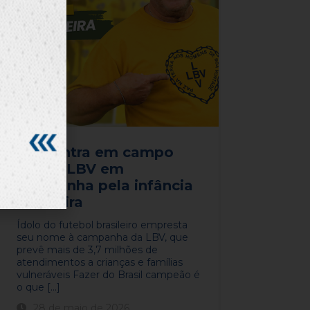
Zico entra em campo
com a LBV em
campanha pela infância
brasileira
​​Ídolo do futebol brasileiro empresta
seu nome à campanha da LBV, que
prevê mais de 3,7 milhões de
atendimentos a crianças e famílias
vulneráveis​ Fazer do Brasil campeão é
o que [...]
28 de maio de 2026