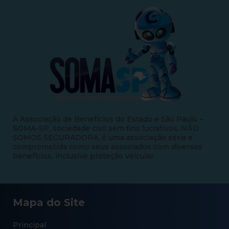
A Associação de Benefícios do Estado e São Paulo –
SOMA-SP, sociedade civil sem fins lucrativos, NÃO
SOMOS SEGURADORA, é uma associação séria e
comprometida como seus associados com diversos
benefícios, inclusive proteção veicular.
Mapa do Site
Principal