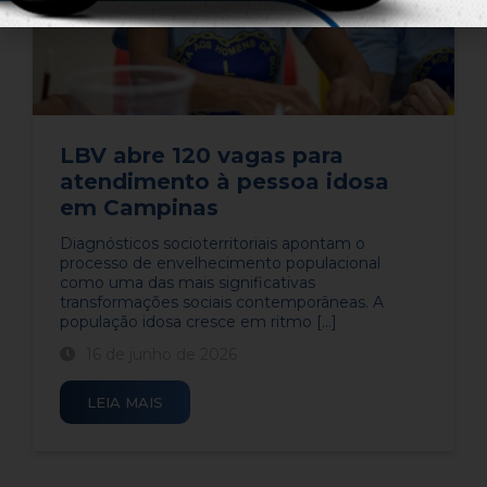
LBV abre 120 vagas para
atendimento à pessoa idosa
em Campinas
Diagnósticos socioterritoriais apontam o
processo de envelhecimento populacional
como uma das mais significativas
transformações sociais contemporâneas. A
população idosa cresce em ritmo [...]
16 de junho de 2026
LEIA MAIS