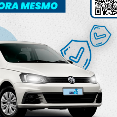
Artificial nas escolas é o tema
central da 31ª edição do
Congresso Internacional de
Educação da LBV
​​​​A Legião da Boa Vontade (LBV) promove o seu
31º Congresso Internacional de Educação, um
dos eventos mais aguardados da área, que se
inspira na proposta de Educação com [...]
25 de junho de 2026
LEIA MAIS