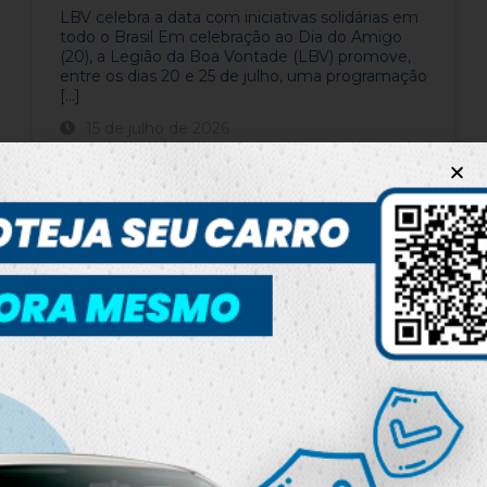
LBV celebra a data com iniciativas solidárias em
todo o Brasil Em celebração ao Dia do Amigo
(20), a Legião da Boa Vontade (LBV) promove,
entre os dias 20 e 25 de julho, uma programação
[...]
15 de julho de 2026
LEIA MAIS