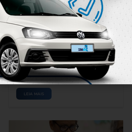
Ética e uso da Inteligência
Artificial nas escolas é o tema
central da 31ª edição do
Congresso Internacional de
Educação da LBV
​​​​A Legião da Boa Vontade (LBV) promove o seu
31º Congresso Internacional de Educação, um
dos eventos mais aguardados da área, que se
inspira na proposta de Educação com [...]
25 de junho de 2026
LEIA MAIS