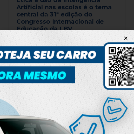
Artificial nas escolas é o tema
central da 31ª edição do
Congresso Internacional de
Educação da LBV
​​​​A Legião da Boa Vontade (LBV) promove o seu
31º Congresso Internacional de Educação, um
dos eventos mais aguardados da área, que se
inspira na proposta de Educação com [...]
25 de junho de 2026
LEIA MAIS