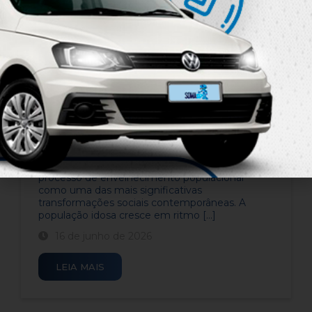
LBV abre 120 vagas para
atendimento à pessoa idosa
em Campinas
Diagnósticos socioterritoriais apontam o
processo de envelhecimento populacional
como uma das mais significativas
transformações sociais contemporâneas. A
população idosa cresce em ritmo [...]
16 de junho de 2026
LEIA MAIS